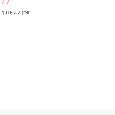
3
栄町ビル西館4F