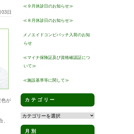
≪９月休診日のお知らせ≫
月03日
≪８月休診日のお知らせ≫
メノエイドコンビパッチ入荷のお知
らせ
≪マイナ保険証及び資格確認証につ
いて≫
≪施設基準等に関して≫
カテゴリー
黄色が
カ
テ
合、
ゴ
月別