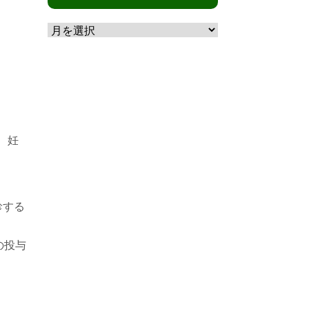
リ
月
ー
別
、妊
診する
の投与