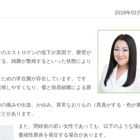
2018年02
ンのエストロゲンの低下が原因で、膣壁が
する、雑菌が繁殖するといった状態により
ぐための常在菌が存在しています。です
繁殖しやすくなり、傷と病原細菌による膣
時の痛みや出血、かゆみ、異常なおりもの（異臭がする・色が
などがあります。
また、閉経前の若い女性であっても、以下のような場
萎縮性膣炎を発症する場合があります。