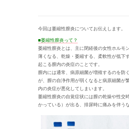
今回は萎縮性膣炎についてお伝えします。
■萎縮性膣炎って？
萎縮性膣炎とは、主に閉経後の女性ホルモ
薄くなる、乾燥・萎縮する、柔軟性が低下
起こる膣内の炎症のことです。
膣内には通常、病原細菌が増殖するのを防
が、膣の自浄作用が弱くなると病原細菌が
内の炎症が悪化してしまいます。
萎縮性膣炎の自覚症状には膣の乾燥や性交
かっている）が出る、排尿時に痛みを伴う