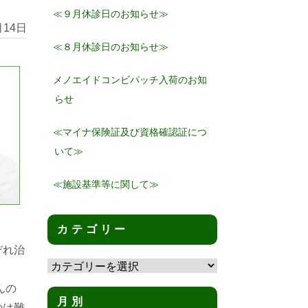
≪９月休診日のお知らせ≫
月14日
≪８月休診日のお知らせ≫
メノエイドコンビパッチ入荷のお知
らせ
≪マイナ保険証及び資格確認証につ
いて≫
≪施設基準等に関して≫
カテゴリー
ぞれ治
カ
テ
んの
ゴ
月別
のは難