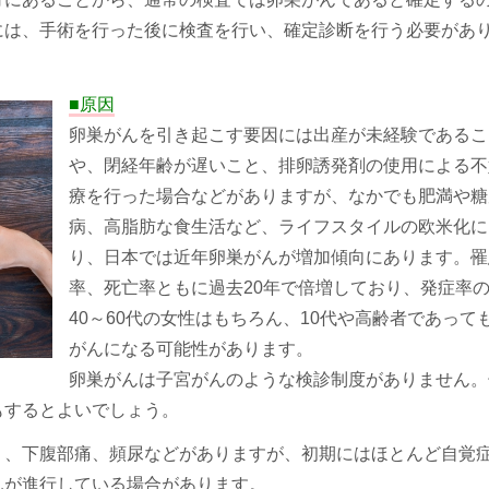
には、手術を行った後に検査を行い、確定診断を行う必要があ
■原因
卵巣がんを引き起こす要因には出産が未経験であるこ
や、閉経年齢が遅いこと、排卵誘発剤の使用による不
療を行った場合などがありますが、なかでも肥満や糖
病、高脂肪な食生活など、ライフスタイルの欧米化に
り、日本では近年卵巣がんが増加傾向にあります。罹
率、死亡率ともに過去20年で倍増しており、発症率
40～60代の女性はもちろん、10代や高齢者であって
がんになる可能性があります。
卵巣がんは子宮がんのような検診制度がありません。
もするとよいでしょう。
り、下腹部痛、頻尿などがありますが、初期にはほとんど自覚
んが進行している場合があります。