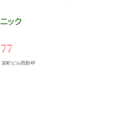
3
栄町ビル西館4F