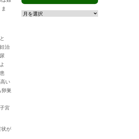
リ
月
りま
ー
別
と
妊治
尿
よ
患
の高い
も卵巣
子宮
症状が