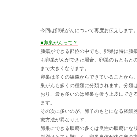
今回は卵巣がんについて再度お伝えします
■卵巣がんって？
腫瘍ができる部位の中でも、卵巣は特に腫
も卵巣がんができた場合、卵巣のもともと
まで大きくなります。
卵巣は多くの組織からできていることから
巣がんも多くの種類に分類されます。分類
おり、最も多いのは卵巣を覆う上皮にでき
ます。
その次に多いのが、卵子のもとになる胚細
療方法が異なります。
卵巣にできる腫瘍の多くは良性の腫瘍になり
判別はとても難しく、卵巣自体が体の奥の