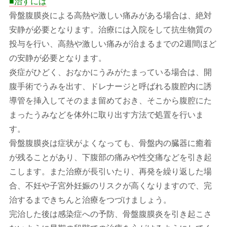
■治すには
骨盤腹膜炎による高熱や激しい痛みがある場合は、絶対
安静が必要となります。治療には入院をして抗生物質の
投与を行い、高熱や激しい痛みが治まるまでの2週間ほど
の安静が必要となります。
炎症がひどく、おなかにうみがたまっている場合は、開
腹手術でうみを出す、ドレナージと呼ばれる腹腔内に誘
導管を挿入してそのまま留めておき、そこから腹腔にた
まったうみなどを体外に取り出す方法で処置を行いま
す。
骨盤腹膜炎は症状がよくなっても、骨盤内の臓器に癒着
が残ることがあり、下腹部の痛みや性交痛などを引き起
こします。また治療が長引いたり、再発を繰り返した場
合、不妊や子宮外妊娠のリスクが高くなりますので、完
治するまできちんと治療をつづけましょう。
完治した後は感染症への予防、骨盤腹膜炎を引き起こさ