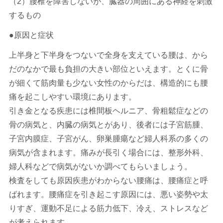
（2）腰椎を障害しないが、臓器の周囲にある神経を刺激
するもの
●原因と症状
上半身と下半身をつないで全身を支えている腰は、から
だのなかで最も負担の大きい部位といえます。とくに骨
が細くて筋肉量も少ない女性のからだは、構造的にも腰
痛を起こしやすい環境にあります。
引き金となる疾患には椎間板ヘルニア、骨粗鬆症などの
骨の病気と、内臓の病気とがあり、後者には子宮筋腫、
子宮内膜症、子宮がん、卵巣腫瘍など婦人科系の多くの
病気が含まれます。痛みが長引く場合には、整形外科、
婦人科などで病気がないか調べてもらいましょう。
検査をしても原因疾患がわからない腰痛は、腰痛症と呼
ばれます。腰痛症を引き起こす原因には、悪い姿勢や太
りすぎ、運動不足による筋力低下、冷え、ストレスなど
が考えられます。