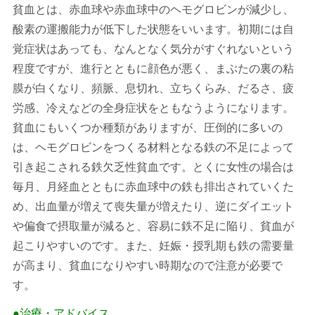
貧血とは、赤血球や赤血球中のヘモグロビンが減少し、
酸素の運搬能力が低下した状態をいいます。初期には自
覚症状はあっても、なんとなく気分がすぐれないという
程度ですが、進行とともに顔色が悪く、まぶたの裏の粘
膜が白くなり、頻脈、息切れ、立ちくらみ、だるさ、疲
労感、冷えなどの全身症状をともなうようになります。
貧血にもいくつか種類がありますが、圧倒的に多いの
は、ヘモグロビンをつくる材料となる鉄の不足によって
引き起こされる鉄欠乏性貧血です。とくに女性の場合は
毎月、月経血とともに赤血球中の鉄も排出されていくた
め、出血量が増えて喪失量が増えたり、逆にダイエット
や偏食で摂取量が減ると、容易に鉄不足に陥り、貧血が
起こりやすいのです。また、妊娠・授乳期も鉄の需要量
が高まり、貧血になりやすい時期なので注意が必要で
す。
●治療・アドバイス