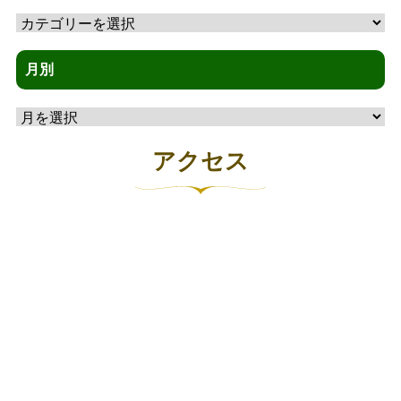
カ
テ
ゴ
月別
リ
月
ー
別
アクセス